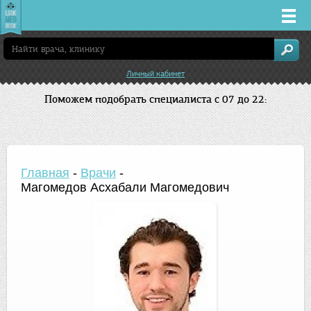
Врачи
Личный кабинет
Клиники
Поможем подобрать специалиста с 07 до 22:
Заболевания
Лекарства
Главная
-
Врачи
-
Магомедов Асхабали Магомедович
Акции
Услуги
Сочи