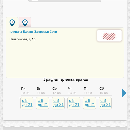
1
2
Клиника Баланс Здоровья Сочи
Навагинская, д. 13
График приема врача:
Пн
Вт
Ср
Чт
Пт
Сб
Вс
10-08
11-08
12-08
13-08
14-08
15-08
16-08
c 8
c 8
c 8
c 8
c 8
c 8
c 8
до 21
до 21
до 21
до 21
до 21
до 21
до 21