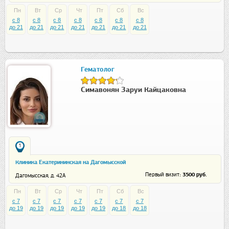
Пн
Вт
Ср
Чт
Пт
Сб
Вс
c 8
c 8
c 8
c 8
c 8
c 8
c 8
до 21
до 21
до 21
до 21
до 21
до 21
до 21
Гематолог
Симавонян Заруи Кайцаковна
1
Клиника Екатерининская на Дагомысской
: 3500 руб.
Первый визит
Дагомысская, д. 42А
Пн
Вт
Ср
Чт
Пт
Сб
Вс
c 7
c 7
c 7
c 7
c 7
c 7
c 7
до 19
до 19
до 19
до 19
до 19
до 18
до 18