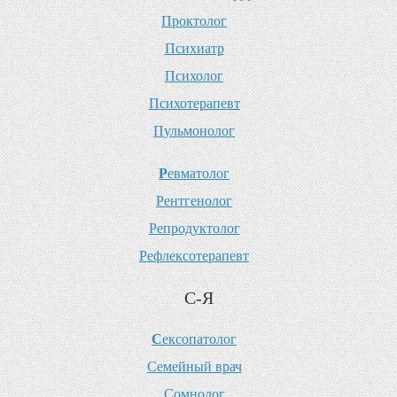
П
роктолог
П
сихиатр
П
сихолог
П
сихотерапевт
П
ульмонолог
Р
евматолог
Р
ентгенолог
Р
епродуктолог
Р
ефлексотерапевт
С-Я
С
ексопатолог
С
емейный врач
С
омнолог