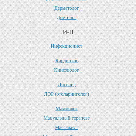
Д
ерматолог
Д
иетолог
И-Н
И
нфекционист
К
ардиолог
К
инезиолог
Л
огопед
Л
ОР (отоларинголог)
М
аммолог
М
ануальный терапевт
М
ассажист