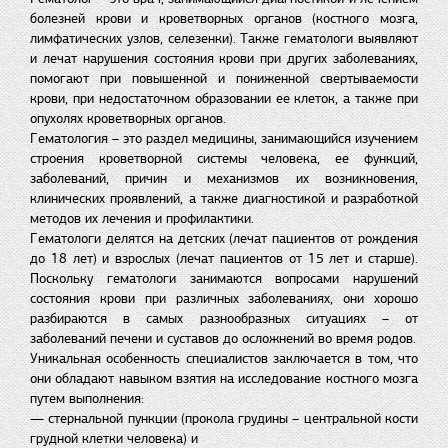
болезней крови и кроветворных органов (костного мозга,
лимфатических узлов, селезенки). Также гематологи выявляют
и лечат нарушения состояния крови при других заболеваниях,
помогают при повышенной и пониженной свертываемости
крови, при недостаточном образовании ее клеток, а также при
опухолях кроветворных органов.
Гематология – это раздел медицины, занимающийся изучением
строения кроветворной системы человека, ее функций,
заболеваний, причин и механизмов их возникновения,
клинических проявлений, а также диагностикой и разработкой
методов их лечения и профилактики.
Гематологи делятся на детских (лечат пациентов от рождения
до 18 лет) и взрослых (лечат пациентов от 15 лет и старше).
Поскольку гематологи занимаются вопросами нарушений
состояния крови при различных заболеваниях, они хорошо
разбираются в самых разнообразных ситуациях – от
заболеваний печени и суставов до осложнений во время родов.
Уникальная особенность специалистов заключается в том, что
они обладают навыком взятия на исследование костного мозга
путем выполнения:
— стернальной пункции (прокола грудины – центральной кости
грудной клетки человека) и