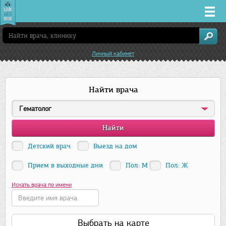
Врачи
Личный кабинет
Клиники
Найти врача
Заболевания
Гематолог
Лекарства
Акции
Детский врач
Выезд на дом
Прием в выходные дни
Пол: М
Пол: Ж
Услуги
Искать врача по имени
Сочи
Выбрать на карте