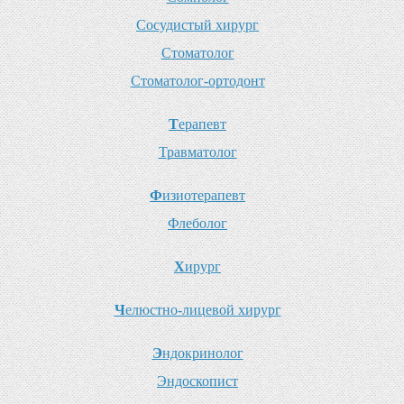
С
осудистый хирург
С
томатолог
С
томатолог-ортодонт
Т
ерапевт
Т
равматолог
Ф
изиотерапевт
Ф
леболог
Х
ирург
Ч
елюстно-лицевой хирург
Э
ндокринолог
Э
ндоскопист