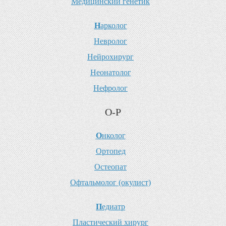
М
едицинский генетик
Н
арколог
Н
евролог
Н
ейрохирург
Н
еонатолог
Н
ефролог
О-Р
О
нколог
О
ртопед
О
стеопат
О
фтальмолог (окулист)
П
едиатр
П
ластический хирург