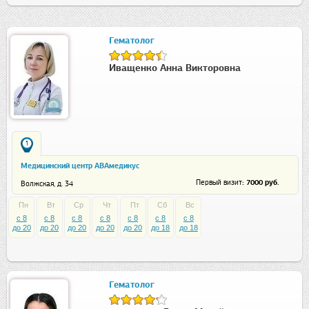
Гематолог
Иващенко Анна Викторовна
1
Медицинский центр АВАмедикус
: 7000 руб.
Первый визит
Волжская, д. 34
Пн
Вт
Ср
Чт
Пт
Сб
Вс
c 8
c 8
c 8
c 8
c 8
c 8
c 8
до 20
до 20
до 20
до 20
до 20
до 18
до 18
Гематолог