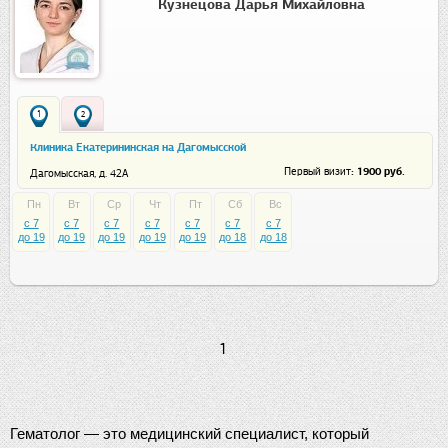
Кузнецова Дарья Михайловна
1
2
Клиника Екатерининская на Дагомысской
: 1900 руб.
Первый визит
Дагомысская, д. 42А
Пн
Вт
Ср
Чт
Пт
Сб
Вс
c 7
c 7
c 7
c 7
c 7
c 7
c 7
до 19
до 19
до 19
до 19
до 19
до 18
до 18
1
Гематолог — это медицинский специалист, который 