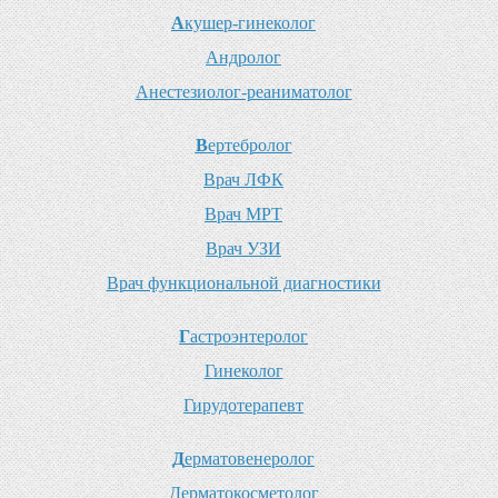
А
кушер-гинеколог
А
ндролог
А
нестезиолог-реаниматолог
В
ертебролог
В
рач ЛФК
В
рач МРТ
В
рач УЗИ
В
рач функциональной диагностики
Г
астроэнтеролог
Г
инеколог
Г
ирудотерапевт
Д
ерматовенеролог
Д
ерматокосметолог