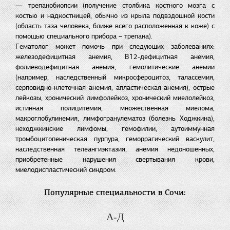
— трепанобиопсии (получение столбика костного мозга с
костью и надкостницей, обычно из крыла подвздошной кости
(область таза человека, ближе всего расположенная к коже) с
помощью специального прибора – трепана).
Гематолог может помочь при следующих заболеваниях:
железодефицитная анемия, В12-дефицитная анемия,
фолиеводефицитная анемия, гемолитические анемии
(например, наследственный микросфероцитоз, талассемия,
серповидно-клеточная анемия, апластическая анемия), острые
лейкозы, хронический лимфолейкоз, хронический миелолейкоз,
истинная полицитемия, множественная миелома,
макроглобулинемия, лимфогранулематоз (болезнь Ходжкина),
неходжкинские лимфомы, гемофилии, аутоиммунная
тромбоцитопеническая пурпура, геморрагический васкулит,
наследственная телеангиэктазия, анемия недоношенных,
приобретенные нарушения свертывания крови,
миелодиспластический синдром.
Популярные специальности в Сочи:
А-Д