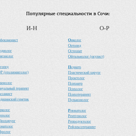
Популярные специальности в Сочи:
И-Н
О-Р
О
фекционист
нколог
О
ртопед
рдиолог
О
стеопат
незиолог
О
фтальмолог (окулист)
гопед
П
едиатр
Р (отоларинголог)
П
ластический хирург
П
роктолог
аммолог
П
сихиатр
ануальный терапевт
П
сихолог
ассажист
П
сихотерапевт
едицинский генетик
П
ульмонолог
рколог
Р
евматолог
вролог
Р
ентгенолог
йрохирург
Р
епродуктолог
онатолог
Р
ефлексотерапевт
фролог