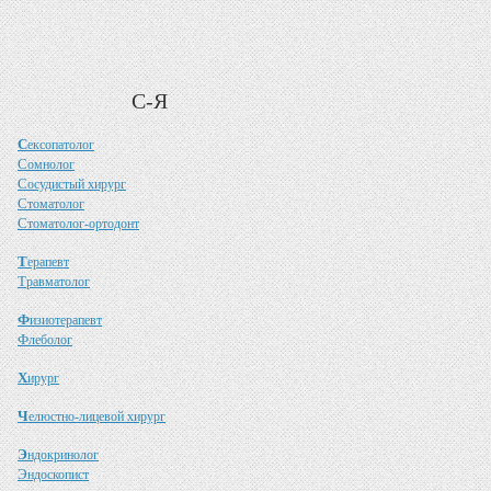
С-Я
С
ексопатолог
С
омнолог
С
осудистый хирург
С
томатолог
С
томатолог-ортодонт
Т
ерапевт
Т
равматолог
Ф
изиотерапевт
Ф
леболог
Х
ирург
Ч
елюстно-лицевой хирург
Э
ндокринолог
Э
ндоскопист