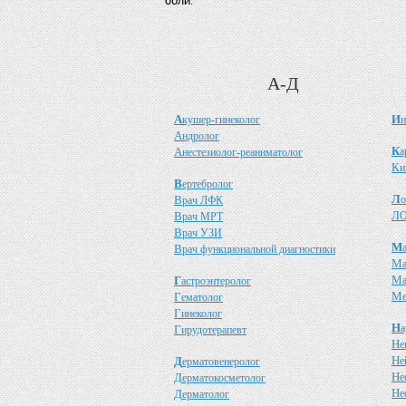
боли.
А-Д
А
И
кушер-гинеколог
н
А
ндролог
К
А
а
нестезиолог-реаниматолог
К
и
В
ертебролог
Л
В
о
рач ЛФК
Л
В
О
рач МРТ
В
рач УЗИ
М
В
рач функциональной диагностики
М
М
Г
астроэнтеролог
М
Г
ематолог
Г
инеколог
Н
а
Г
ирудотерапевт
Н
е
Н
Д
е
ерматовенеролог
Н
Д
е
ерматокосметолог
Н
Д
е
ерматолог